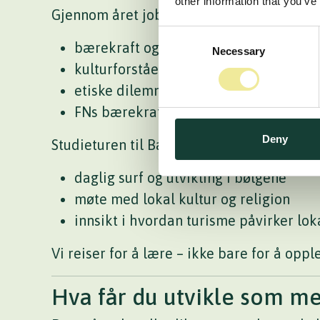
other information that you’ve
Gjennom året jobber vi med:
Consent
bærekraft og turisme
Necessary
Selection
kulturforståelse og rollen som gjest
etiske dilemmaer knyttet til forbruk og
FNs bærekraftsmål 3, 4, 10 og 12
Deny
Studieturen til Bali (3–4 uker) gir deg:
daglig surf og utvikling i bølgene
møte med lokal kultur og religion
innsikt i hvordan turisme påvirker lo
Vi reiser for å lære – ikke bare for å oppl
Hva får du utvikle som m