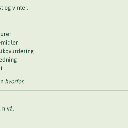
t og vinter.
turer
emidler
sikovurdering
redning
t
en
hvorfor
.
 nivå.