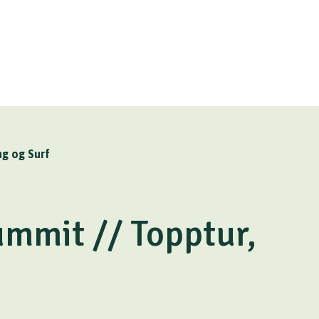
ng og Surf
ummit // Topptur,