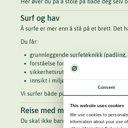
Her øver du på å stole på både deg selv o
Surf og hav
Å surfe er mer enn å stå på et brett. Det 
Du får:
grunnleggende surfeteknikk (padling, t
forståelse for bølger, vind og strøm
sikkerhetsrutiner i surfesoner
innsikt i miljøutfordringer i havet
Consent
Vi surfer både på Nordvestlandet og på Ba
This website uses cookies
Reise med mening – Escape Mør
We use cookies to personalis
Du skal ikke bare reise. Du skal forstå hva
information about your use of