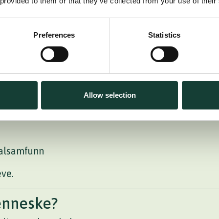
 provided to them or that they’ve collected from your use of their
Preferences
Statistics
 flyreiser
Allow selection
kalsamfunn
eve.
enneske?