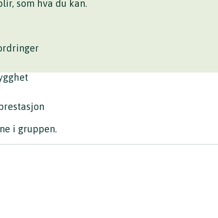
lir, som hva du kan.
ordringer
rygghet
 prestasjon
ne i gruppen.