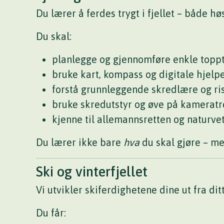
Du lærer å ferdes trygt i fjellet – både høs
Du skal:
planlegge og gjennomføre enkle topp
bruke kart, kompass og digitale hjelp
forstå grunnleggende skredlære og ri
bruke skredutstyr og øve på kamerat
kjenne til allemannsretten og naturvet
Du lærer ikke bare
hva
du skal gjøre – m
Ski og vinterfjellet
Vi utvikler skiferdighetene dine ut fra ditt
Du får: