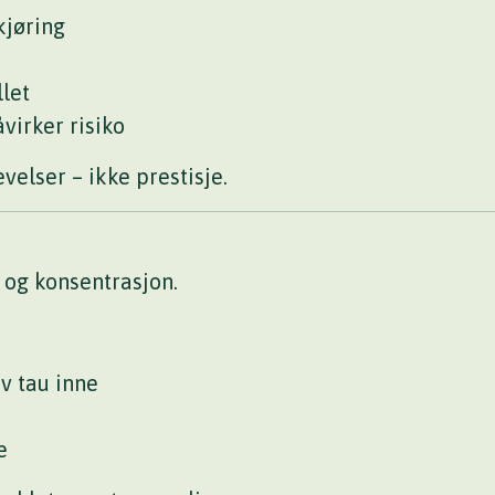
kjøring
let
åvirker risiko
velser – ikke prestisje.
 og konsentrasjon.
v tau inne
e