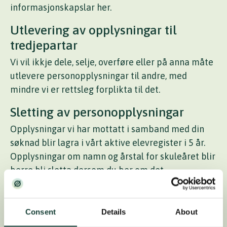
informasjonskapslar her.
Utlevering av opplysningar til
tredjepartar
Vi vil ikkje dele, selje, overføre eller på anna måte
utlevere personopplysningar til andre, med
mindre vi er rettsleg forplikta til det.
Sletting av personopplysningar
Opplysningar vi har mottatt i samband med din
søknad blir lagra i vårt aktive elevregister i 5 år.
Opplysningar om namn og årstal for skuleåret blir
berre bli sletta dersom du ber om det.
Opplysningar vi etter bokføringsloven er forplikta
til å bevare blir lagra i inntil 5 år, jamfør lova sitt
Consent
Details
About
krav.