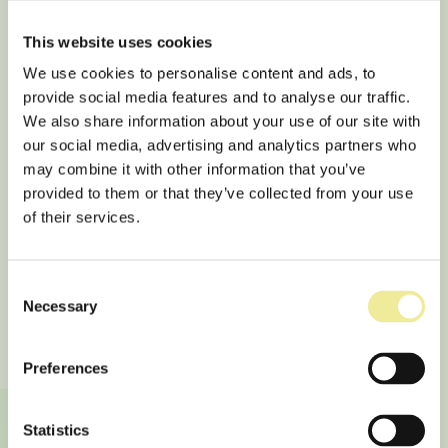
Rettar for den registrerte
This website uses cookies
Vi handsamar dine personopplysningar i samsvar
We use cookies to personalise content and ads, to
med personopplysningslova og gjeldande
provide social media features and to analyse our traffic.
forskrifter. Vi gjer merksam på at du kan krevje
We also share information about your use of our site with
innsyn i og flytting av eigne personopplysningar,
our social media, advertising and analytics partners who
samt krevje retting eller sletting av opplysningar.
may combine it with other information that you’ve
provided to them or that they’ve collected from your use
Ein har høve til å klage til Datatilsynet på
of their services.
handsaming som er i strid med reglene.
Informasjonstryggleik
Consent
Vi sikrar dine personopplysningar ved både fysisk
Necessary
Selection
og virtuell tilgangskontroll, og ved kryptering av
sensitive delar av opplysningane.
Preferences
Kontaktinformasjon
Statistics
Dersom du ynskjer informasjon om kva