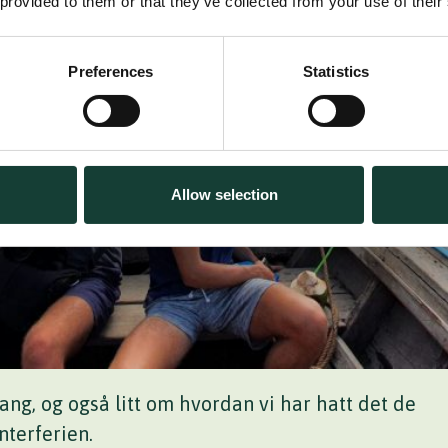
 provided to them or that they’ve collected from your use of their
Preferences
Statistics
Allow selection
g, og også litt om hvordan vi har hatt det de
terferien.