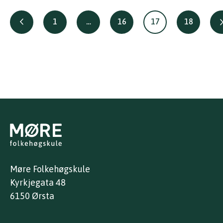
Posts
1
…
16
17
18
pagination
Møre Folkehøgskule
Kyrkjegata 48
6150 Ørsta