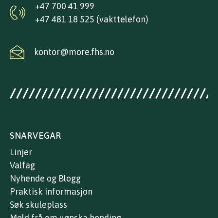
+47 700 41 999
+47 481 18 525 (vakttelefon)
kontor@more.fhs.no
SNARVEGAR
Linjer
Valfag
Nyhende og Blogg
Praktisk informasjon
Søk skuleplass
Meld frå om uønska hending