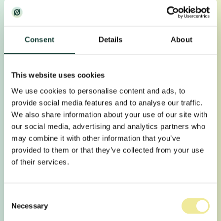
NYHEITER FRÅ SKULEN
//
PUBLISERT
13.03.2018 AV WEBMASTER
Consent
Details
About
Dokke som var elevar eller tilsette ved skulen i
skuleåret 1957/58, 1967/68, 1977/78, 1987/88,
1992/93, 1997/98 og 2007/08 er jubilantar i 2018.
This website uses cookies
De e…
We use cookies to personalise content and ads, to
provide social media features and to analyse our traffic.
//
LES MEIR
We also share information about your use of our site with
our social media, advertising and analytics partners who
may combine it with other information that you’ve
provided to them or that they’ve collected from your use
of their services.
Consent
Necessary
Selection