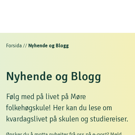
Forsida
//
Nyhende og Blogg
Nyhende og Blogg
Følg med på livet på Møre
folkehøgskule! Her kan du lese om
kvardagslivet på skulen og studiereiser.
Ønsker du å motta nyheiter frå oss på e-post?
Meld