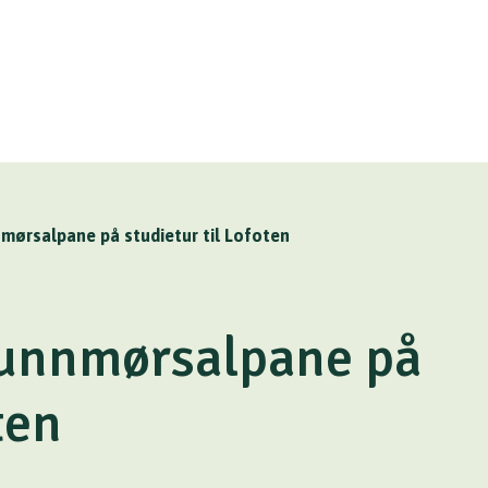
nnmørsalpane på studietur til Lofoten
 Sunnmørsalpane på
ten