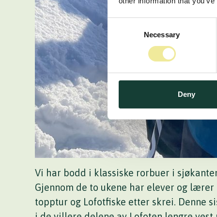
other information that you’ve
Consent
Necessary
Selection
Deny
Vi har bodd i klassiske rorbuer i sjøkante
Gjennom de to ukene har elever og lærer 
topptur og Lofotfiske etter skrei. Denne sis
i de villere delene av Lofoten lengre vest