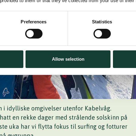
 provided to them or that they’ve collected from your use of their
Preferences
Statistics
Allow selection
n i idylliske omgivelser utenfor Kabelvåg.
hatt en rekke dager med strålende solskinn på
te uka har vi flytta fokus til surfing og fotturer
 på øygruppa.