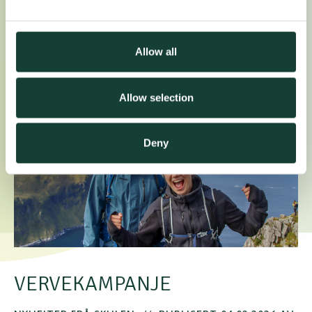
digita…
//
LES MEIR
Allow all
Allow selection
Deny
VERVEKAMPANJE