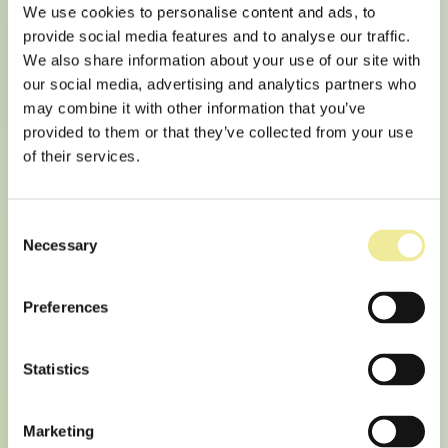
We use cookies to personalise content and ads, to
provide social media features and to analyse our traffic.
We also share information about your use of our site with
our social media, advertising and analytics partners who
may combine it with other information that you’ve
provided to them or that they’ve collected from your use
of their services.
Møre folkehøgskule tek i bruk
Consent
Necessary
Selection
digital studierettleiar
Preferences
NYHEITER FRÅ SKULEN
//
PUBLISERT 06.03.2026 AV
WEBMASTER
Statistics
Møre folkehøgskule tek i bruk digital
studierettleiar – gjer det enklare å finne rett linje
Marketing
Møre folkehøgskule har no teke i bruk ein ny