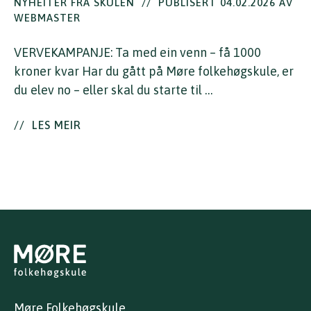
NYHEITER FRÅ SKULEN
//
PUBLISERT 04.02.2026 AV
WEBMASTER
VERVEKAMPANJE: Ta med ein venn – få 1000
kroner kvar Har du gått på Møre folkehøgskule, er
du elev no – eller skal du starte til …
//
LES MEIR
Møre Folkehøgskule