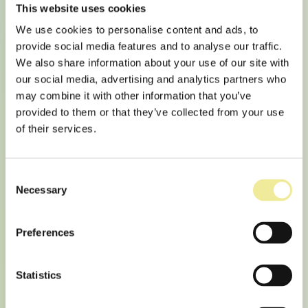
This website uses cookies
We use cookies to personalise content and ads, to
provide social media features and to analyse our traffic.
We also share information about your use of our site with
our social media, advertising and analytics partners who
may combine it with other information that you’ve
provided to them or that they’ve collected from your use
of their services.
Consent
Necessary
Møre folkehøgskule tek i bruk
Selection
digital studierettleiar
Preferences
NYHEITER FRÅ SKULEN
//
PUBLISERT 06.03.2026 AV
WEBMASTER
Statistics
Møre folkehøgskule tek i bruk digital