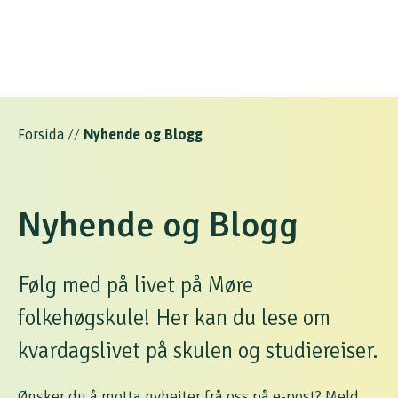
Forsida
//
Nyhende og Blogg
Nyhende og Blogg
Følg med på livet på Møre
folkehøgskule! Her kan du lese om
kvardagslivet på skulen og studiereiser.
Ønsker du å motta nyheiter frå oss på e-post?
Meld