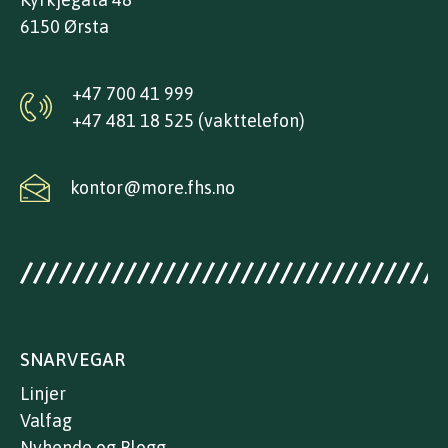
6150 Ørsta
+47 700 41 999
+47 481 18 525 (vakttelefon)
kontor@more.fhs.no
SNARVEGAR
Linjer
Valfag
Nyhende og Blogg