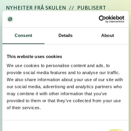
NYHEITER FRÅ SKULEN
//
PUBLISERT
26.09.2022 AV WEBMASTER
Veke 38 vart brukt til matauk på Møre
Consent
Details
About
Folkehøgskule! Matauk er eit lokalt uttrykk for «å
skaffe seg mat», og det var nettopp det vi gj…
This website uses cookies
//
LES MEIR
We use cookies to personalise content and ads, to
provide social media features and to analyse our traffic.
We also share information about your use of our site with
our social media, advertising and analytics partners who
may combine it with other information that you’ve
provided to them or that they’ve collected from your use
of their services.
Consent