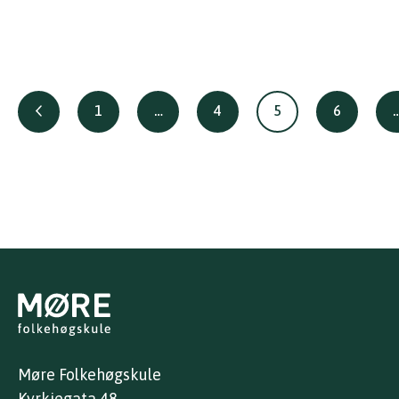
Posts
1
…
4
5
6
pagination
Møre Folkehøgskule
Kyrkjegata 48