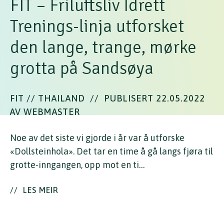
FIT – Friluftsliv Idrett
Trenings-linja utforsket
den lange, trange, mørke
grotta på Sandsøya
FIT // THAILAND
//
PUBLISERT 22.05.2022
AV WEBMASTER
Noe av det siste vi gjorde i år var å utforske
«Dollsteinhola». Det tar en time å gå langs fjøra til
grotte-inngangen, opp mot en ti…
//
LES MEIR